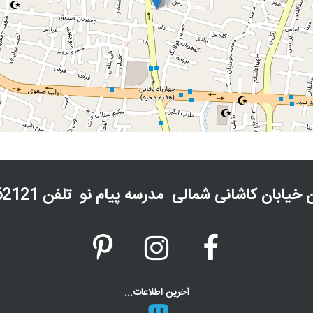
خیابان کاشانی شمالی مدرسه پیام نو تلفن 33362121



آخ
رین اطلاعات...