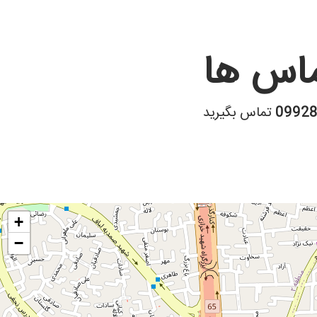
اس ها
0992
تماس بگیرید
+
−